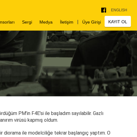
ENGLISH
|
KAYIT OL
nsorları
Sergi
Medya
İletişim
Üye Girişi
Plastic Battle 15
Plastic Battle 14
Plastic Battle 13
rdüğüm PM’in F4E’si ile başladım sayılabilir. Gazlı
anırım virüsü kapmış oldum.
r diorama ile modelciliğe tekrar başlangıç yaptım. O