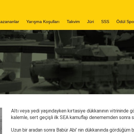
azananlar
Yarışma Koşulları
Takvim
Jüri
SSS
Ödül Spo
lastic Battle 15
lastic Battle 14
lastic Battle 13
Altı veya yedi yaşındayken kırtasiye dükkanının vitrininde gö
kalemle, sert geçişli ilk SEA kamuflajı denememden sonra s
Uzun bir aradan sonra Babür Abi’ nin dükkanında gördüğüm bi