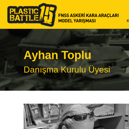
K
P
P
Ayhan Toplu
P
Danışma Kurulu Üyesi