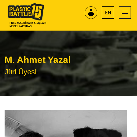
EN
M. Ahmet Yazal
Jüri Üyesi