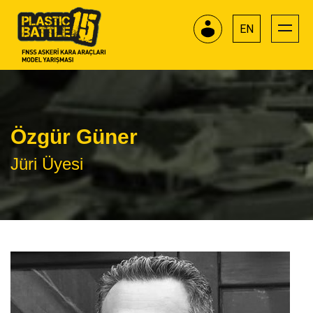
EN
Özgür Güner
Jüri Üyesi